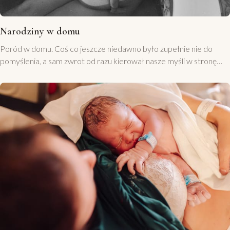
Narodziny w domu
Poród w domu. Coś co jeszcze niedawno było zupełnie nie do
pomyślenia, a sam zwrot od razu kierował nasze myśli w stronę
jakiegoś przykrego zdarzenia – jak do tego doszło? Co się stało?
Jednak w ostatnich latach wiele się zmieniło, nie tylko na samych
porodówkach. Również w nas, mamach. Dzięki temu