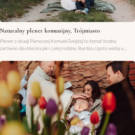
Naturalny plener komunijny, Trójmiasto
Plener z okazji Pierwszej Komunii Świętej to temat trudny
zarówno dla dziecka jak i całej rodziny. Bardzo często widzę u
moich rodzin masę stresu i zmęczenia tego dnia! Dlatego ja
wychodzę z inną propozycją. Zróbmy plener komunijny w innym
dniu niż sama uroczystość. To jest naprawdę świetny pomysł!