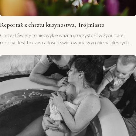
Reportaż z chrztu kuzynostwa, Trójmiasto
Chrzest Święty to niezwykle ważna uroczystość w życiu całej
rodziny. Jest to czas radości i świętowania w gronie najbliższych.
Zadbaj o to by nic nie umknęło Tobie z tego wyjątkowego dnia
zamawiając reportaż z chrztu. Reportaż z chrztu – zdjęcia z
kościoła Zdjęcia z kościoła to nieodzowny element re