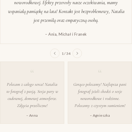
spędzony czas, brak presji. Na pewno jeszcze skorzystamy. Gorąco
polecam!
– Martyna
2 / 34
Polecam z całego serca! Natalia
Gorąco polecamy! Najlepsza pani
to fotograf z pasją. Sesja pary w
fotograf jeżeli chodzi o sesje
cudownej, domowej atmosferze.
noworodkowe i rodzinne.
Zdjęcia prześliczne!
Polecamy z czystym sumieniem!
– Anna
– Agnieszka
★ ZOBACZ WSZYSTKIE 39 OPINII W GOOGLE