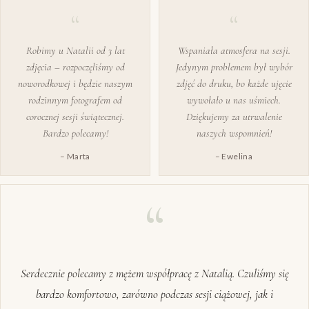
Robimy u Natalii od 3 lat
Wspaniała atmosfera na sesji.
zdjęcia – rozpoczęliśmy od
Jedynym problemem był wybór
noworodkowej i będzie naszym
zdjęć do druku, bo każde ujęcie
rodzinnym fotografem od
wywołało u nas uśmiech.
corocznej sesji świątecznej.
Dziękujemy za utrwalenie
Bardzo polecamy!
naszych wspomnień!
– Marta
– Ewelina
Byliśmy na sesji już dwukrotnie. Za każdym razem efekty były
rewelacyjne, ale nie tylko efekty. Sama sesja to przyjemność, miło