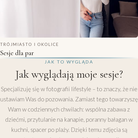
TRÓJMIASTO I OKOLICE
Sesje dla par
JAK TO WYGLĄDA
Jak wyglądają moje sesje?
Specjalizuję się w fotografii lifestyle – to znaczy, że nie
ustawiam Was do pozowania. Zamiast tego towarzyszę
Wam w codziennych chwilach: wspólna zabawa z
dziećmi, przytulanie na kanapie, poranny bałagan w
kuchni, spacer po plaży. Dzięki temu zdjęcia są