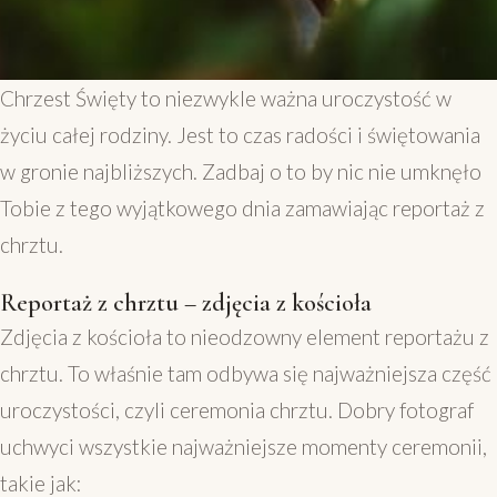
Chrzest Święty to niezwykle ważna uroczystość w
życiu całej rodziny. Jest to czas radości i świętowania
w gronie najbliższych. Zadbaj o to by nic nie umknęło
Tobie z tego wyjątkowego dnia zamawiając reportaż z
chrztu.
Reportaż z chrztu – zdjęcia z kościoła
Zdjęcia z kościoła to nieodzowny element reportażu z
chrztu. To właśnie tam odbywa się najważniejsza część
uroczystości, czyli ceremonia chrztu. Dobry fotograf
uchwyci wszystkie najważniejsze momenty ceremonii,
takie jak: