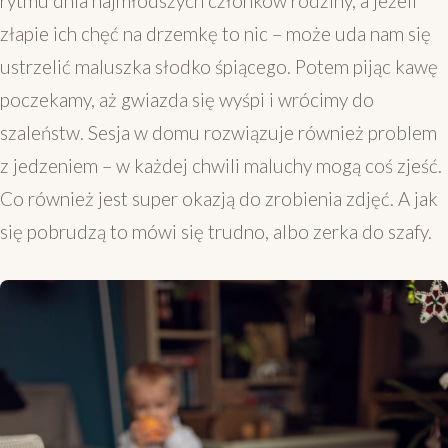
rytmu dnia najmłodszych członków rodziny, a jeżeli
złapie ich chęć na drzemkę to nic – może uda nam się
ustrzelić maluszka słodko śpiącego. Potem pijąc kawę
poczekamy, aż gwiazda się wyśpi i wrócimy do
szaleństw. Sesja w domu rozwiązuje również problem
z jedzeniem – w każdej chwili maluchy mogą coś zjeść.
Co również jest super okazją do zrobienia zdjęć. A jak
się pobrudzą to mówi się trudno, albo zerka do szafy.