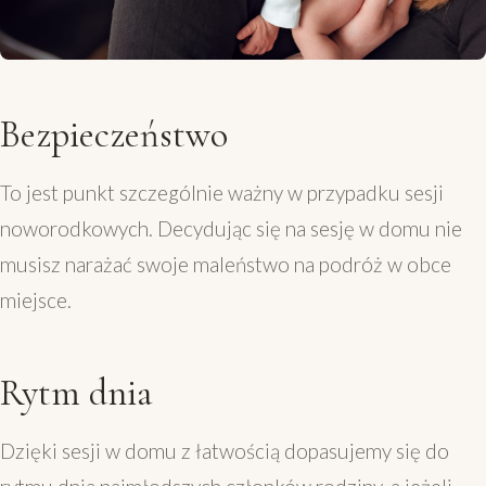
Bezpieczeństwo
To jest punkt szczególnie ważny w przypadku sesji
noworodkowych. Decydując się na sesję w domu nie
musisz narażać swoje maleństwo na podróż w obce
miejsce.
Rytm dnia
Dzięki sesji w domu z łatwością dopasujemy się do