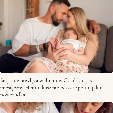
Sesja niemowlęca w domu w Gdańsku — 3-
miesięczny Henio, kosz mojżesza i spokój jak u
noworodka