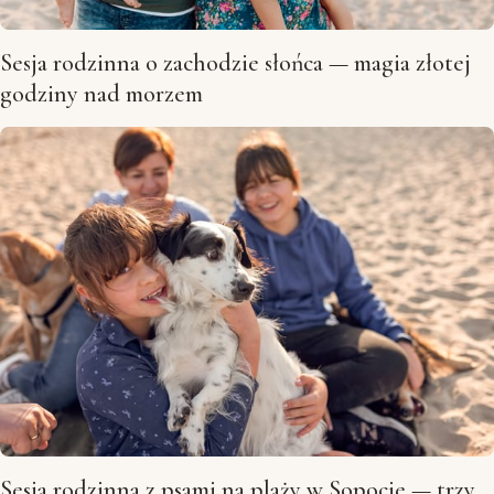
Sesja rodzinna o zachodzie słońca — magia złotej
godziny nad morzem
Sesja rodzinna z psami na plaży w Sopocie — trzy