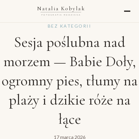
Natalia Kobylak
FOTOGRAFIA RODZINNA
BEZ KATEGORII
Sesja poślubna nad
morzem — Babie Doły,
ogromny pies, tłumy na
plaży i dzikie róże na
łące
17 marca 2026