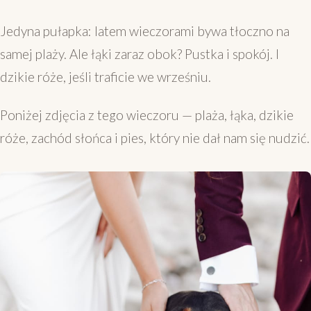
Jedyna pułapka: latem wieczorami bywa tłoczno na
samej plaży. Ale łąki zaraz obok? Pustka i spokój. I
dzikie róże, jeśli traficie we wrześniu.
Poniżej zdjęcia z tego wieczoru — plaża, łąka, dzikie
róże, zachód słońca i pies, który nie dał nam się nudzić.