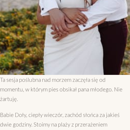
Ta sesja po­ślubna nad morzem zaczęła się od
momentu, w którym pies obsikał pana młodego. Nie
żartuję.
Babie Doły, ciepły wieczór, zachód słońca za jakieś
dwie godziny. Stoimy na plaży z przerażeniem