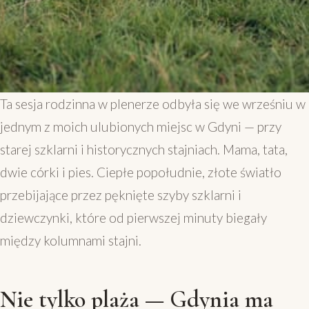
Ta sesja rodzinna w plenerze odbyła się we wrześniu w
jednym z moich ulubionych miejsc w Gdyni — przy
starej szklarni i historycznych stajniach. Mama, tata,
dwie córki i pies. Ciepłe popołudnie, złote światło
przebijające przez pęknięte szyby szklarni i
dziewczynki, które od pierwszej minuty biegały
między kolumnami stajni.
Nie tylko plaża — Gdynia ma