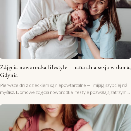
Zdjęcia noworodka lifestyle – naturalna sesja w domu,
Gdynia
Pierwsze dni z dzieckiem są niepowtarzalne — i mijają szybciej niż
myślisz. Domowe zdjęcia noworodka lifestyle pozwalają zatrzymać
ten czas w sposób naturalny i ponadczasowy. Bez studia, bez
rekwizytów, bez sztucznych póz. Tylko Wy — mama, tata i Wasze
maleństwo — w swoim domu w Gdyni, w świetle wpa